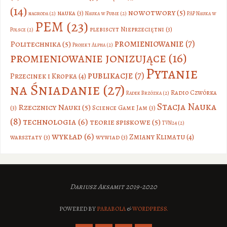
(14)
nowotwory
(5)
nauka
(3)
nagroda
(2)
Nauka w Pubie
(2)
PAP Nauka w
PEM
(23)
plebiscyt Nieprzeciętni
(3)
Polsce
(2)
promieniowanie
(7)
Politechnika
(5)
Projekt Alpha
(2)
promieniowanie jonizujące
(16)
Pytanie
publikacje
(7)
Przecinek i Kropka
(4)
na Śniadanie
(27)
Radio Czwórka
Radek Brzózka
(2)
Stacja Nauka
Rzecznicy Nauki
(5)
(3)
Science Game Jam
(3)
(8)
technologia
(6)
teorie spiskowe
(5)
TVN24
(2)
wykład
(6)
Zmiany Klimatu
(4)
warsztaty
(3)
wywiad
(3)
Dariusz Aksamit 2019-2020
POWERED BY
PARABOLA
&
WORDPRESS.