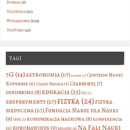
Sonda2
(5)
Telewizja
(52)
Wydarzenie
(104)
YouTube
(43)
TAGI
5G
(14)
astronomia
(10)
Centrum Nauki
baterie
(2)
Czarnobyl
(7)
Kopernik
(6)
Crazy Nauka
(5)
edukacja
(13)
debunking
(8)
EKG
(2)
fizyka
(24)
eksperymenty
(10)
fizyka
medyczna
(10)
Fundacja Marsz dla Nauki
(9)
komunikacja naukowa
(8)
konferencja
IBSE
(3)
Na Fali Nauki
koronawirus
(9)
(6)
książki
(4)