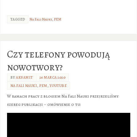
TAGGED
Na Fali Nauki
,
PEM
Czy telefony powodują
nowotwory?
BY
AKSAMIT
26 MARCA 2020
NA FALI NAUKI
,
PEM
,
YOUTUBE
W ramach pracy z blogiem Na Fali Nauki przejrzeliśmy
szereg publikacji – omówienie o tu: