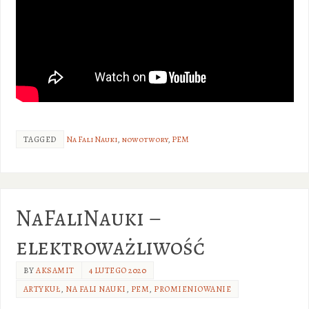
TAGGED
Na Fali Nauki
,
nowotwory
,
PEM
NaFaliNauki –
elektroważliwość
BY
AKSAMIT
4 LUTEGO 2020
ARTYKUŁ
,
NA FALI NAUKI
,
PEM
,
PROMIENIOWANIE