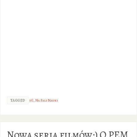
TAGGED
5G
,
Na Fali Nauki
Nowa seria filmów:) O PEM