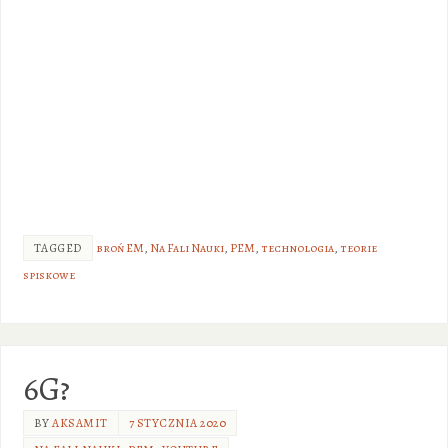
TAGGED
broń EM
,
Na Fali Nauki
,
PEM
,
technologia
,
teorie
spiskowe
6G?
BY
AKSAMIT
7 STYCZNIA 2020