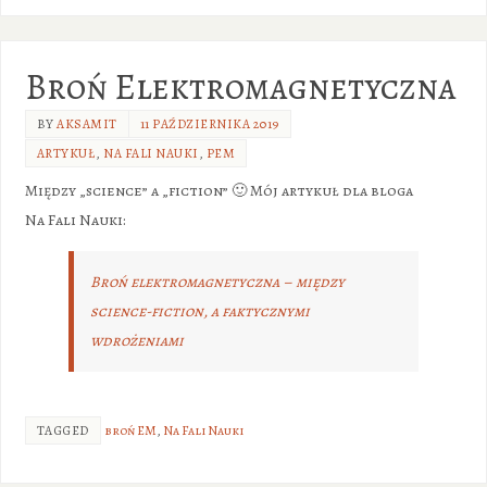
Broń Elektromagnetyczna
BY
AKSAMIT
11 PAŹDZIERNIKA 2019
ARTYKUŁ
,
NA FALI NAUKI
,
PEM
Między „science” a „fiction” 🙂 Mój artykuł dla bloga
Na Fali Nauki:
Broń elektromagnetyczna – między
science-fiction, a faktycznymi
wdrożeniami
TAGGED
broń EM
,
Na Fali Nauki