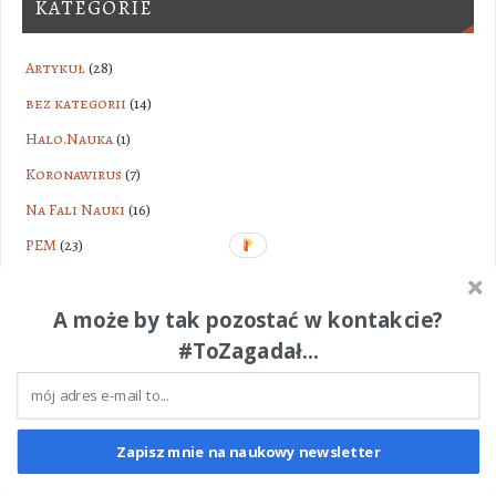
KATEGORIE
Artykuł
(28)
bez kategorii
(14)
Halo.Nauka
(1)
Koronawirus
(7)
Na Fali Nauki
(16)
PEM
(23)
Promieniowanie
(35)
Radio
(42)
A może by tak pozostać w kontakcie?
#ToZagadał...
Sonda2
(5)
Telewizja
(52)
Wydarzenie
(104)
Zapisz mnie na naukowy newsletter
YouTube
(43)