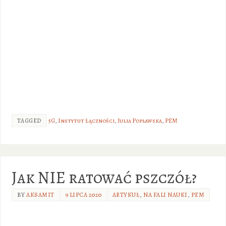
TAGGED
5G
,
Instytut Łączności
,
Julia Popławska
,
PEM
Jak NIE ratować pszczół?
BY
AKSAMIT
9 LIPCA 2020
ARTYKUŁ
,
NA FALI NAUKI
,
PEM