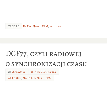
TAGGED
Na Fali Nauki
,
PEM
,
pszczoły
DCF77, czyli radiowej
o synchronizacji czasu
BY
AKSAMIT
28 KWIETNIA 2020
ARTYKUŁ
,
NA FALI NAUKI
,
PEM