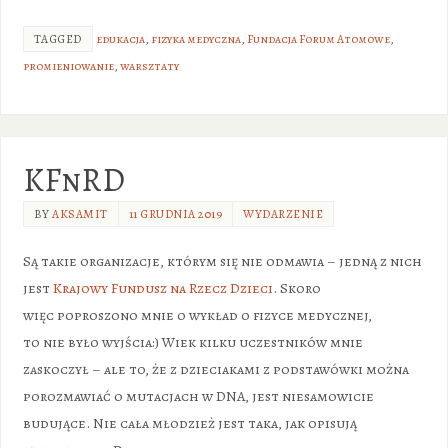
TAGGED
edukacja
,
fizyka medyczna
,
Fundacja Forum Atomowe
,
promieniowanie
,
warsztaty
KFnRD
BY
AKSAMIT
11 GRUDNIA 2019
WYDARZENIE
Są takie organizacje, którym się nie odmawia – jedną z nich
jest
Krajowy Fundusz na Rzecz Dzieci
. Skoro
więc poproszono mnie o wykład o fizyce medycznej,
to nie było wyjścia:) Wiek kilku uczestników mnie
zaskoczył – ale to, że z dzieciakami z podstawówki można
porozmawiać o mutacjach w DNA, jest niesamowicie
budujące. Nie cała młodzież jest taka, jak opisują