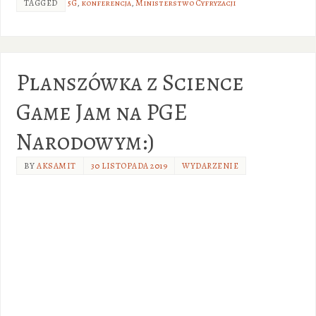
TAGGED
5G
,
konferencja
,
Ministerstwo Cyfryzacji
Planszówka z Science
Game Jam na PGE
Narodowym:)
BY
AKSAMIT
30 LISTOPADA 2019
WYDARZENIE