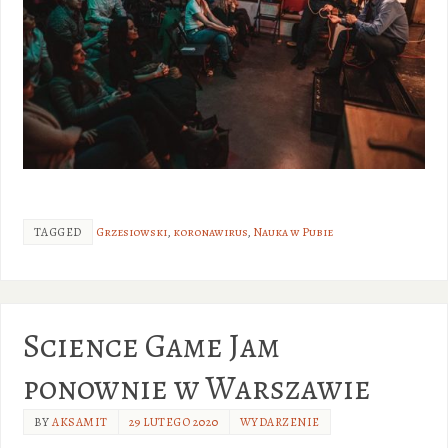
TAGGED
Grzesiowski
,
koronawirus
,
Nauka w Pubie
Science Game Jam
ponownie w Warszawie
BY
AKSAMIT
29 LUTEGO 2020
WYDARZENIE