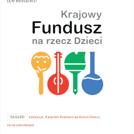
ją w mediach:D
TAGGED
edukacja
,
Krajowy Fundusz na Rzecz Dzieci
,
promieniowanie