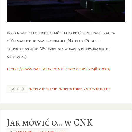
Wspaniale było posłuchać Oli Kardaś z portalu Nauka
o Klimacie podczas spotkania „Nauka w Pubie –
to procentuje!”. Wydarzenia w każdą pierwszą środę
miesiąca!:)
https://www.facebook.com/events/1519531424870090/
TAGGED
Nauka o Klimacie
,
Nauka w Pubie
,
Zmiany Klimatu
Jak mówić o… w CNK