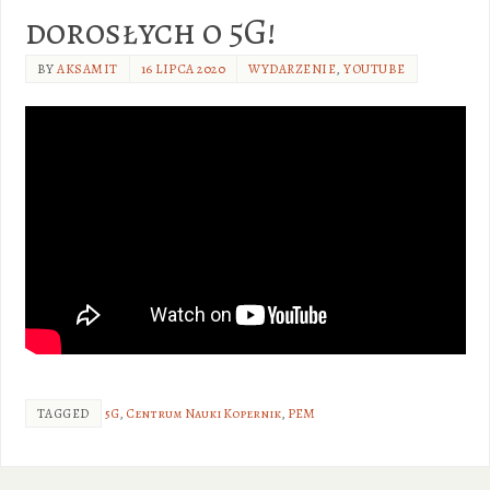
dorosłych o 5G!
BY
AKSAMIT
16 LIPCA 2020
WYDARZENIE
,
YOUTUBE
TAGGED
5G
,
Centrum Nauki Kopernik
,
PEM