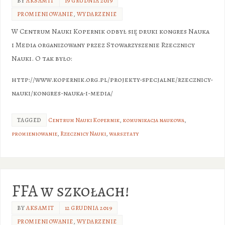
BY
AKSAMIT
19 GRUDNIA 2019
PROMIENIOWANIE
,
WYDARZENIE
W Centrum Nauki Kopernik odbył się druki kongres Nauka
i Media organizowany przez Stowarzyszenie Rzecznicy
Nauki. O tak było:
http://www.kopernik.org.pl/projekty-specjalne/rzecznicy-
nauki/kongres-nauka-i-media/
TAGGED
Centrum Nauki Kopernik
,
komunikacja naukowa
,
promieniowanie
,
Rzecznicy Nauki
,
warsztaty
FFA w szkołach!
BY
AKSAMIT
12 GRUDNIA 2019
PROMIENIOWANIE
,
WYDARZENIE