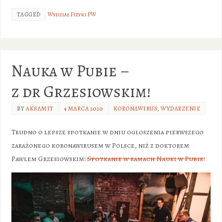
TAGGED
Wydział Fizyki PW
Nauka w Pubie –
z dr Grzesiowskim!
BY
AKSAMIT
4 MARCA 2020
KORONAWIRUS
,
WYDARZENIE
Trudno o lepsze spotkanie w dniu ogłoszenia pierwszego
zarażonego koronawirusem w Polsce, niż z doktorem
Pawłem Grzesiowskim!
Spotkanie w ramach Nauki w Pubie!