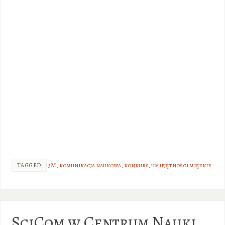
TAGGED
3M
,
komunikacja naukowa
,
konkurs
,
umiejętności miękkie
SciCom w Centrum Nauki