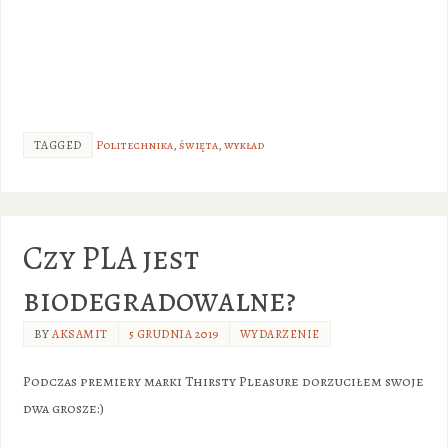
TAGGED
Politechnika
,
święta
,
wykład
Czy PLA jest
biodegradowalne?
BY
AKSAMIT
5 GRUDNIA 2019
WYDARZENIE
Podczas premiery marki Thirsty Pleasure dorzuciłem swoje
dwa grosze:)