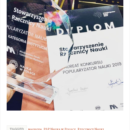
TAGGED
nagroda
,
PAP Nauka w Polsce
,
Rzecznicy Nauki