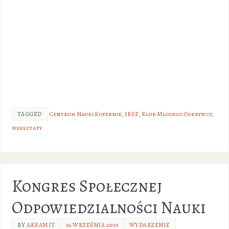
TAGGED
Centrum Nauki Kopernik
,
IBSE
,
Klub Młodego Odkrywcy
,
warsztaty
Kongres Społecznej
Odpowiedzialności Nauki
BY
AKSAMIT
16 WRZEŚNIA 2019
WYDARZENIE