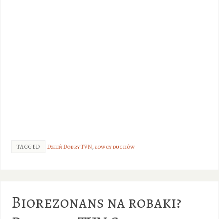
TAGGED
Dzień Dobry TVN
,
łowcy duchów
Biorezonans na robaki?