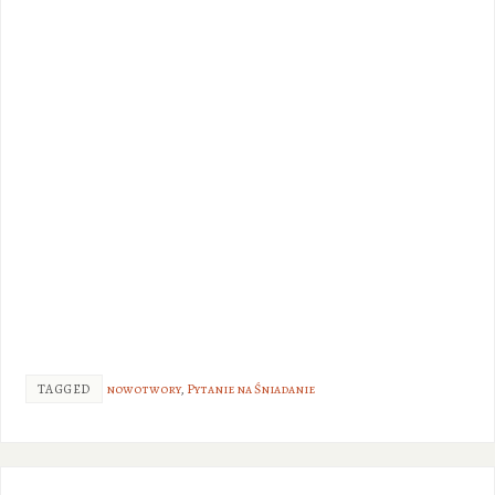
TAGGED
nowotwory
,
Pytanie na Śniadanie