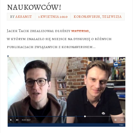
naukowców!
BY
AKSAMIT
1 KWIETNIA 2020
KORONAWIRUS
,
TELEWIZJA
Jacek Tacik zrealizował dłuższy
materiał
,
w którym znalazło się miejsce na dyskusję o różnych
publikacjach związanych z koronawirusem…