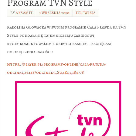
Program TVN Style
BY
AKSAMIT
3 WRZEŚNIA 2020
TELEWIZJA
Karolina Głowacka w swoim programie Cała Prawda na TVN
Style poddała się tajemniczemu zabiegowi,
który komentowałem z ukrytej kamery – zachęcam
do obejrzenia całości:
https://player.pl/programy-online/cala-prawda-
odcinki,25448/odcinek-1,S02E01,184778