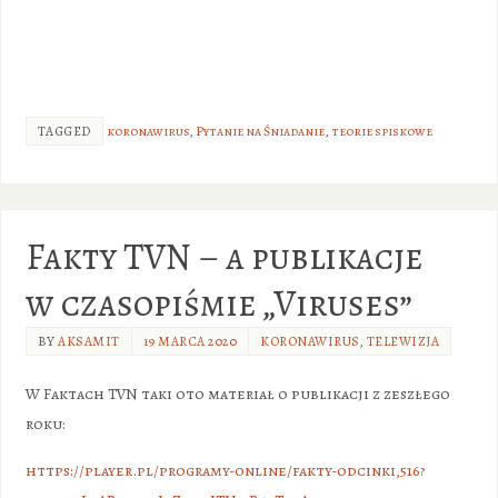
TAGGED
koronawirus
,
Pytanie na Śniadanie
,
teorie spiskowe
Fakty TVN – a publikacje
w czasopiśmie „Viruses”
BY
AKSAMIT
19 MARCA 2020
KORONAWIRUS
,
TELEWIZJA
W Faktach TVN taki oto materiał o publikacji z zeszłego
roku:
https://player.pl/programy-online/fakty-odcinki,516?