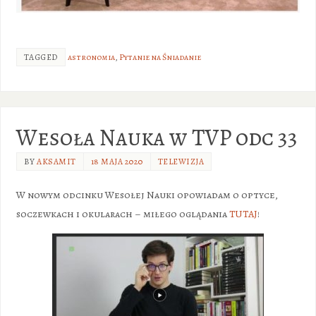
TAGGED
astronomia
,
Pytanie na Śniadanie
Wesoła Nauka w TVP odc 33
BY
AKSAMIT
18 MAJA 2020
TELEWIZJA
W nowym odcinku Wesołej Nauki opowiadam o optyce,
soczewkach i okularach – miłego oglądania
TUTAJ
!