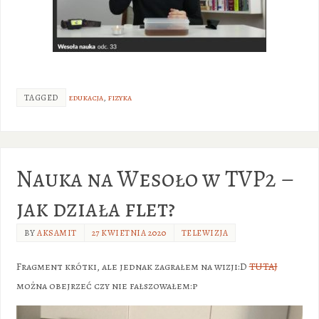
TAGGED
edukacja
,
fizyka
Nauka na Wesoło w TVP2 –
jak działa flet?
BY
AKSAMIT
27 KWIETNIA 2020
TELEWIZJA
Fragment krótki, ale jednak zagrałem na wizji:D
TUTAJ
można obejrzeć czy nie fałszowałem:p