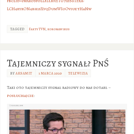
fbclid=IwAR09f0lLfZlhuJTU7iB5gTzxA-
LCH4ryrON4bh1sXvqDumWIoOviuetHaNw
TAGGED
Fakty TVN
,
koronawirus
Tajemniczy sygnał? PnŚ
BY
AKSAMIT
1 MARCA 2020
TELEWIZJA
Taki oto tajemniczy sygnał radiowy do nas dotarł –
posłuchajcie
: