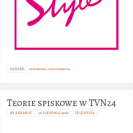
TAGGED
debunking
,
pseudonauka
Teorie spiskowe w TVN24
BY
AKSAMIT
28 SIERPNIA 2020
TELEWIZJA