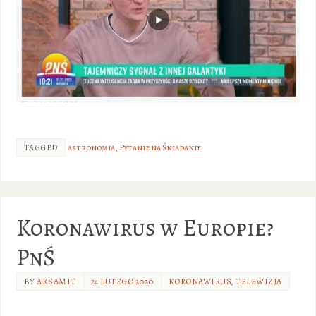
TAGGED
astronomia
,
Pytanie na Śniadanie
Koronawirus w Europie?
PnŚ
BY
AKSAMIT
24 LUTEGO 2020
KORONAWIRUS
,
TELEWIZJA