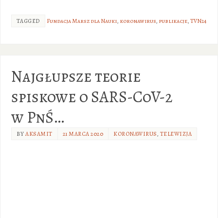
TAGGED
Fundacja Marsz dla Nauki
,
koronawirus
,
publikacje
,
TVN24
Najgłupsze teorie
spiskowe o SARS-CoV-2
w PnŚ…
BY
AKSAMIT
21 MARCA 2020
KORONAWIRUS
,
TELEWIZJA