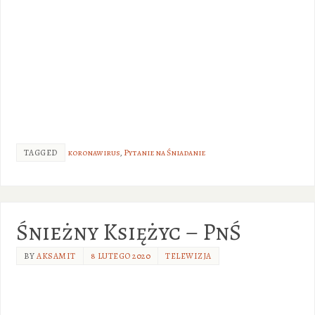
TAGGED
koronawirus
,
Pytanie na Śniadanie
Śnieżny Księżyc – PnŚ
BY
AKSAMIT
8 LUTEGO 2020
TELEWIZJA