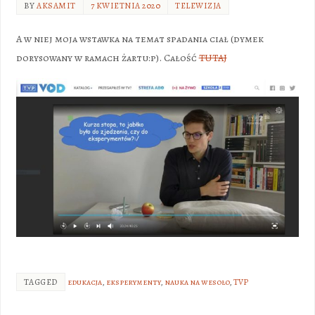
BY
AKSAMIT
7 KWIETNIA 2020
TELEWIZJA
A w niej moja wstawka na temat spadania ciał (dymek
dorysowany w ramach żartu:p). Całość
TUTAJ
TAGGED
edukacja
,
eksperymenty
,
nauka na wesoło
,
TVP