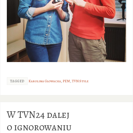
TAGGED
Karolina Głowacka
,
PEM
,
TVN Style
W TVN24 dalej
o ignorowaniu