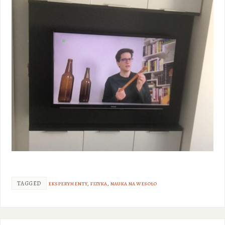
TAGGED
eksperymenty
,
fizyka
,
nauka na wesoło