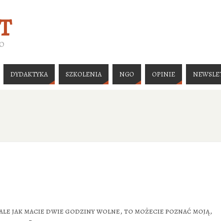
T
GO
DYDAKTYKA
SZKOLENIA
NGO
OPINIE
NEWSLE
 ale jak macie dwie godziny wolne, to możecie poznać moją,