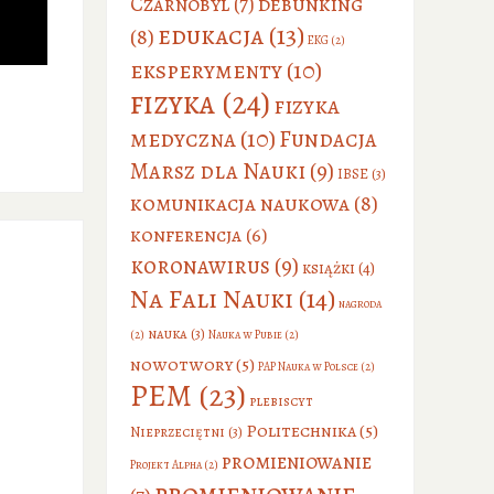
debunking
Czarnobyl
(7)
edukacja
(13)
(8)
EKG
(2)
eksperymenty
(10)
fizyka
(24)
fizyka
medyczna
(10)
Fundacja
Marsz dla Nauki
(9)
IBSE
(3)
komunikacja naukowa
(8)
konferencja
(6)
koronawirus
(9)
książki
(4)
Na Fali Nauki
(14)
nagroda
nauka
(3)
(2)
Nauka w Pubie
(2)
nowotwory
(5)
PAP Nauka w Polsce
(2)
PEM
(23)
plebiscyt
Politechnika
(5)
Nieprzeciętni
(3)
promieniowanie
Projekt Alpha
(2)
promieniowanie