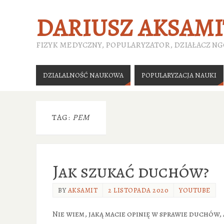
DARIUSZ AKSAMI
FIZYK MEDYCZNY, POPULARYZATOR, DZIAŁACZ N
DZIALALNOŚĆ NAUKOWA
POPULARYZACJA NAUKI
TAG:
PEM
Jak szukać duchów?
BY
AKSAMIT
2 LISTOPADA 2020
YOUTUBE
Nie wiem, jaką macie opinię w sprawie duchów,