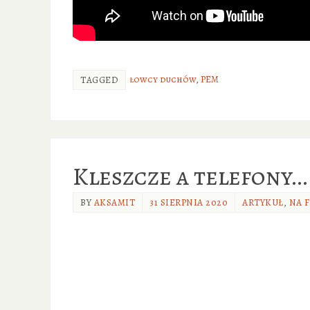
łowcy duchów
,
PEM
TAGGED
Kleszcze a telefony…
BY
AKSAMIT
31 SIERPNIA 2020
ARTYKUŁ
,
NA F