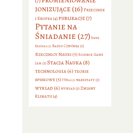
(7)
jonizujące
(16)
Przecinek
publikacje
(7)
i Kropka
(4)
Pytanie na
Śniadanie
(27)
Radek
Radio Czwórka
(3)
Brzózka
(2)
Rzecznicy Nauki
(5)
Science Game
Stacja Nauka
(8)
Jam
(3)
technologia
(6)
teorie
spiskowe
(5)
warsztaty
(3)
TVN24
(2)
wykład
(6)
Zmiany
wywiad
(3)
Klimatu
(4)