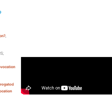
?
ion?
,
S;
ovocation
regated
ocation