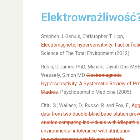
Elektrowrażliwość
Stephen J. Genuis, Christopher T. Lipp,
Electromagnetic hypersensitivity: Fact or fict
Science of The Total Environment (2012)
Rubin, G James PhD; Munshi, Jayati Das MBB
Wessely, Simon MD
Electromagnetic
Hypersensitivity: A Systematic Review of Pr
Studies
, Psychosomatic Medicine (2005)
Eltiti, S., Wallace, D., Russo, R. and Fox, E.,
Agg
data from two double‐blind base station prov
studies comparing individuals with idiopathic
environmental intolerance with attribution
to electromagnetic fields and controls
.