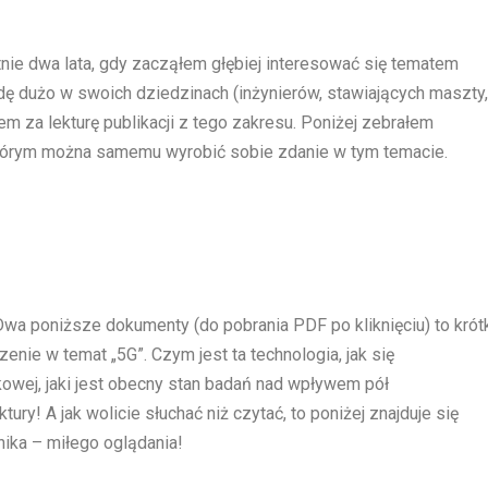
tnie dwa lata, gdy zacząłem głębiej interesować się tematem
ę dużo w swoich dziedzinach (inżynierów, stawiających maszty,
em za lekturę publikacji z tego zakresu. Poniżej zebrałem
 którym można samemu wyrobić sobie zdanie w tym temacie.
a poniższe dokumenty (do pobrania PDF po kliknięciu) to krót
zenie w temat „5G”. Czym jest ta technologia, jak się
kowej, jaki jest obecny stan badań nad wpływem pół
ury! A jak wolicie słuchać niż czytać, to poniżej znajduje się
ika – miłego oglądania!