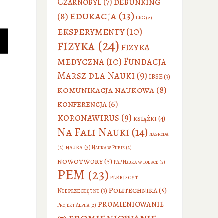
debunking
Czarnobyl
(7)
edukacja
(13)
(8)
EKG
(2)
eksperymenty
(10)
fizyka
(24)
fizyka
medyczna
(10)
Fundacja
Marsz dla Nauki
(9)
IBSE
(3)
komunikacja naukowa
(8)
konferencja
(6)
koronawirus
(9)
książki
(4)
Na Fali Nauki
(14)
nagroda
nauka
(3)
(2)
Nauka w Pubie
(2)
nowotwory
(5)
PAP Nauka w Polsce
(2)
PEM
(23)
plebiscyt
Politechnika
(5)
Nieprzeciętni
(3)
promieniowanie
Projekt Alpha
(2)
promieniowanie