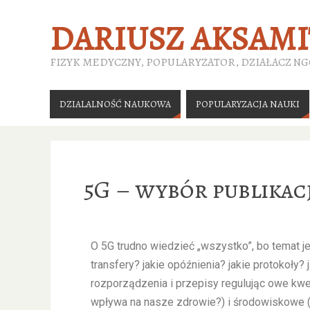
DARIUSZ AKSAMI
FIZYK MEDYCZNY, POPULARYZATOR, DZIAŁACZ N
DZIALALNOŚĆ NAUKOWA
POPULARYZACJA NAUKI
5G – wybór publikac
O 5G trudno wiedzieć „wszystko”, bo temat je
transfery? jakie opóźnienia? jakie protokoły?
rozporządzenia i przepisy regulując owe kwe
wpływa na nasze zdrowie?) i środowiskowe (ja