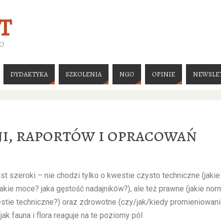
T
GO
DYDAKTYKA
SZKOLENIA
NGO
OPINIE
NEWSLE
ji, raportów i opracowań
st szeroki – nie chodzi tylko o kwestie czysto techniczne (jakie
 jakie moce? jaka gęstość nadajników?), ale też prawne (jakie nor
stie techniczne?) oraz zdrowotne (czy/jak/kiedy promieniowan
k fauna i flora reaguje na te poziomy pól