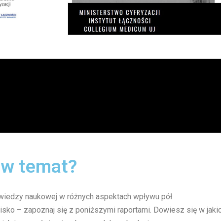
j w temat?
an wiedzy naukowej w różnych aspektach wpływu pół
sko – zapoznaj się z poniższymi raportami. Dowiesz się w jaki