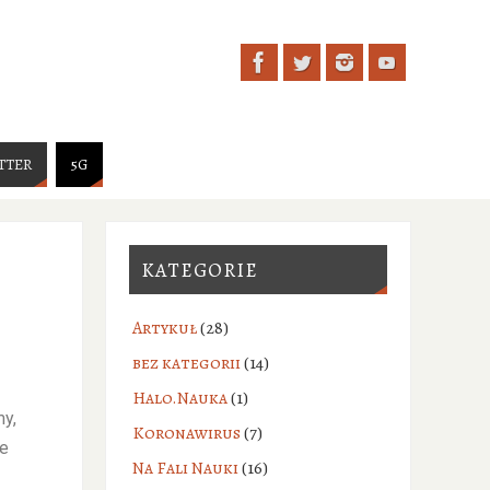
TTER
5G
KATEGORIE
Artykuł
(28)
bez kategorii
(14)
Halo.Nauka
(1)
my,
Koronawirus
(7)
ie
Na Fali Nauki
(16)