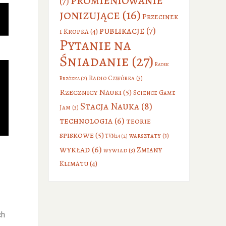
(7)
jonizujące
(16)
Przecinek
publikacje
(7)
i Kropka
(4)
Pytanie na
Śniadanie
(27)
Radek
Radio Czwórka
(3)
Brzózka
(2)
Rzecznicy Nauki
(5)
Science Game
Stacja Nauka
(8)
Jam
(3)
technologia
(6)
teorie
spiskowe
(5)
warsztaty
(3)
TVN24
(2)
wykład
(6)
Zmiany
wywiad
(3)
Klimatu
(4)
ch