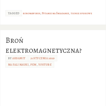
TAGGED
koronawirus
,
Pytanie na Śniadanie
,
teorie spiskowe
Broń
elektromagnetyczna?
BY
AKSAMIT
31 STYCZNIA 2020
NA FALI NAUKI
,
PEM
,
YOUTUBE