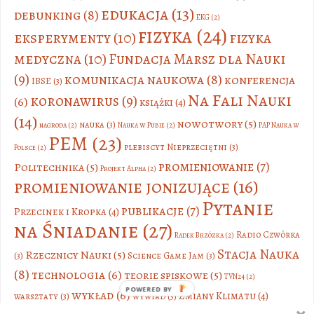
edukacja
(13)
debunking
(8)
EKG
(2)
fizyka
(24)
eksperymenty
(10)
fizyka
medyczna
(10)
Fundacja Marsz dla Nauki
(9)
komunikacja naukowa
(8)
konferencja
IBSE
(3)
Na Fali Nauki
koronawirus
(9)
(6)
książki
(4)
(14)
nowotwory
(5)
nauka
(3)
nagroda
(2)
Nauka w Pubie
(2)
PAP Nauka w
PEM
(23)
plebiscyt Nieprzeciętni
(3)
Polsce
(2)
promieniowanie
(7)
Politechnika
(5)
Projekt Alpha
(2)
promieniowanie jonizujące
(16)
Pytanie
publikacje
(7)
Przecinek i Kropka
(4)
na Śniadanie
(27)
Radio Czwórka
Radek Brzózka
(2)
Stacja Nauka
Rzecznicy Nauki
(5)
(3)
Science Game Jam
(3)
(8)
technologia
(6)
teorie spiskowe
(5)
TVN24
(2)
POWERED BY
wykład
(6)
Zmiany Klimatu
(4)
warsztaty
(3)
wywiad
(3)