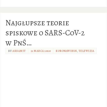
Najgłupsze teorie
spiskowe o SARS-CoV-2
w PnŚ…
BY
AKSAMIT
21 MARCA 2020
KORONAWIRUS
,
TELEWIZJA