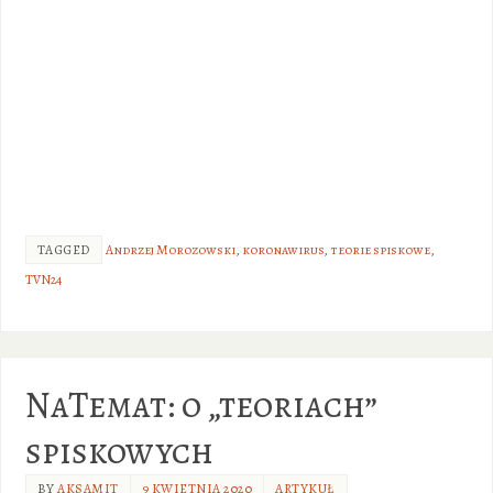
TAGGED
Andrzej Morozowski
,
koronawirus
,
teorie spiskowe
,
TVN24
NaTemat: o „teoriach”
spiskowych
BY
AKSAMIT
9 KWIETNIA 2020
ARTYKUŁ