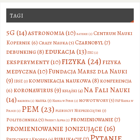
TAGI
5G
(14)
astronomia
(10)
Centrum Nauki
baterie
(2)
Czarnobyl
(7)
Kopernik
(6)
Crazy Nauka
(5)
edukacja
(13)
debunking
(8)
EKG
(2)
fizyka
(24)
eksperymenty
(10)
fizyka
medyczna
(10)
Fundacja Marsz dla Nauki
(9)
komunikacja naukowa
(8)
konferencja
IBSE
(3)
Na Fali Nauki
koronawirus
(9)
(6)
książki
(4)
(14)
nowotwory
(5)
nauka
(3)
nagroda
(2)
Nauka w Pubie
(2)
PAP Nauka w
PEM
(23)
plebiscyt Nieprzeciętni
(3)
Polsce
(2)
promieniowanie
(7)
Politechnika
(5)
Projekt Alpha
(2)
promieniowanie jonizujące
(16)
Pytanie
publikacje
(7)
Przecinek i Kropka
(4)