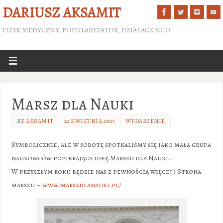
DARIUSZ AKSAMIT
FIZYK MEDYCZNY, POPULARYZATOR, DZIAŁACZ NGO
Marsz dla Nauki
BY
AKSAMIT
22 KWIETNIA 2017
WYDARZENIE
Symbolicznie, ale w sobotę spotkaliśmy się jako mała grupa
naukowców popierająca ideę Marszu dla Nauki.
W przyszłym roku będzie nas z pewnością więcej:) Strona
marszu –
www.marszdlanauki.pl/