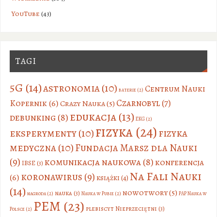
YouTube
(43)
TAGI
5G
(14)
astronomia
(10)
Centrum Nauki
baterie
(2)
Czarnobyl
(7)
Kopernik
(6)
Crazy Nauka
(5)
edukacja
(13)
debunking
(8)
EKG
(2)
fizyka
(24)
eksperymenty
(10)
fizyka
medyczna
(10)
Fundacja Marsz dla Nauki
(9)
komunikacja naukowa
(8)
konferencja
IBSE
(3)
Na Fali Nauki
koronawirus
(9)
(6)
książki
(4)
(14)
nowotwory
(5)
nauka
(3)
nagroda
(2)
Nauka w Pubie
(2)
PAP Nauka w
PEM
(23)
plebiscyt Nieprzeciętni
(3)
Polsce
(2)