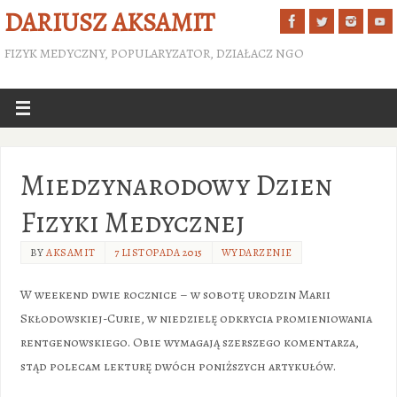
DARIUSZ AKSAMIT
FIZYK MEDYCZNY, POPULARYZATOR, DZIAŁACZ NGO
Miedzynarodowy Dzien
Fizyki Medycznej
BY
AKSAMIT
7 LISTOPADA 2015
WYDARZENIE
W weekend dwie rocznice – w sobotę urodzin Marii
Skłodowskiej-Curie, w niedzielę odkrycia promieniowania
rentgenowskiego. Obie wymagają szerszego komentarza,
stąd polecam lekturę dwóch poniższych artykułów.