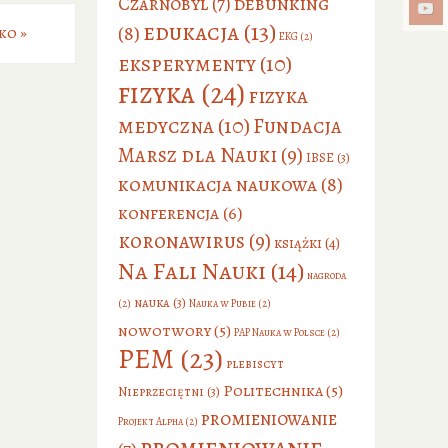
debunking
Czarnobyl
(7)
edukacja
(13)
(8)
sko
»
EKG
(2)
eksperymenty
(10)
fizyka
(24)
fizyka
medyczna
(10)
Fundacja
Marsz dla Nauki
(9)
IBSE
(3)
komunikacja naukowa
(8)
konferencja
(6)
koronawirus
(9)
książki
(4)
Na Fali Nauki
(14)
nagroda
nauka
(3)
(2)
Nauka w Pubie
(2)
nowotwory
(5)
PAP Nauka w Polsce
(2)
PEM
(23)
plebiscyt
Politechnika
(5)
Nieprzeciętni
(3)
promieniowanie
Projekt Alpha
(2)
promieniowanie