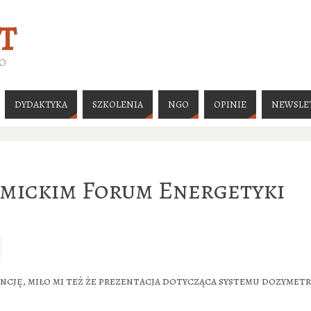
T
GO
DYDAKTYKA
SZKOLENIA
NGO
OPINIE
NEWSLE
emickim Forum Energetyki
cję, miło mi też że prezentacja dotycząca systemu dozymetr