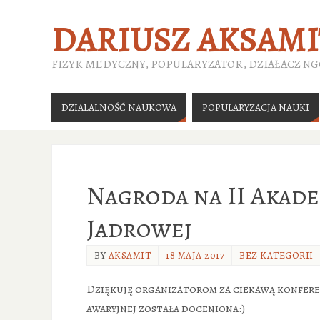
DARIUSZ AKSAMI
FIZYK MEDYCZNY, POPULARYZATOR, DZIAŁACZ N
DZIALALNOŚĆ NAUKOWA
POPULARYZACJA NAUKI
Nagroda na II Akad
Jadrowej
BY
AKSAMIT
18 MAJA 2017
BEZ KATEGORII
Dziękuję organizatorom za ciekawą konferen
awaryjnej została doceniona:)