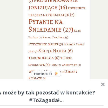
(7)
jonizujące
(16)
Przecinek
publikacje
(7)
i Kropka
(4)
Pytanie na
Śniadanie
(27)
Radek
Radio Czwórka
(3)
Brzózka
(2)
Rzecznicy Nauki
(5)
Science Game
Stacja Nauka
(8)
Jam
(3)
technologia
(6)
teorie
spiskowe
(5)
warsztaty
(3)
TVN24
(2)
wykład
(6)
Zmiany
wywiad
(3)
POWERED BY
Klimatu
(4)
A może by tak pozostać w kontakcie?
#ToZagadał...