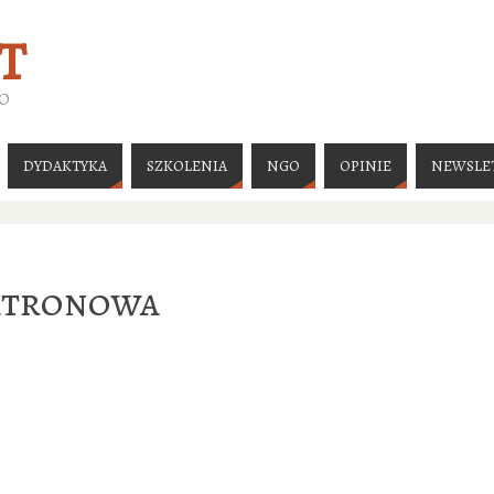
T
GO
DYDAKTYKA
SZKOLENIA
NGO
OPINIE
NEWSLE
ktronowa