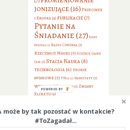
(7)
jonizujące
(16)
Przecinek
publikacje
(7)
i Kropka
(4)
Pytanie na
Śniadanie
(27)
Radek
Radio Czwórka
(3)
Brzózka
(2)
Rzecznicy Nauki
(5)
Science Game
Stacja Nauka
(8)
Jam
(3)
technologia
(6)
teorie
spiskowe
(5)
warsztaty
(3)
TVN24
(2)
wykład
(6)
Zmiany
wywiad
(3)
POWERED BY
Klimatu
(4)
A może by tak pozostać w kontakcie?
#ToZagadał...