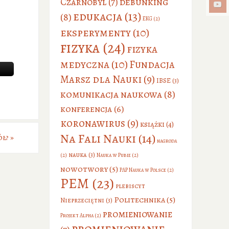
debunking
Czarnobyl
(7)
edukacja
(13)
(8)
EKG
(2)
eksperymenty
(10)
fizyka
(24)
fizyka
medyczna
(10)
Fundacja
Marsz dla Nauki
(9)
IBSE
(3)
komunikacja naukowa
(8)
konferencja
(6)
koronawirus
(9)
książki
(4)
Na Fali Nauki
(14)
ół?
»
nagroda
nauka
(3)
(2)
Nauka w Pubie
(2)
nowotwory
(5)
PAP Nauka w Polsce
(2)
PEM
(23)
plebiscyt
Politechnika
(5)
Nieprzeciętni
(3)
promieniowanie
Projekt Alpha
(2)
promieniowanie