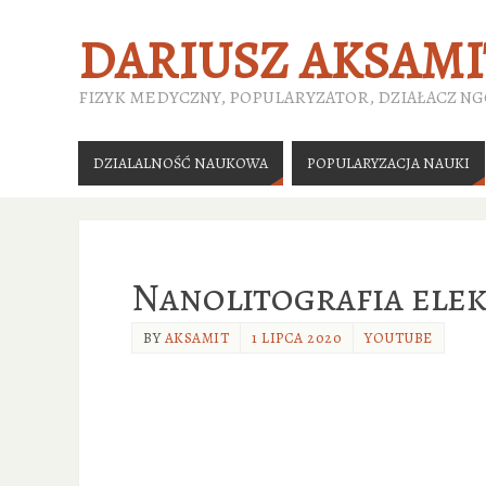
DARIUSZ AKSAMI
FIZYK MEDYCZNY, POPULARYZATOR, DZIAŁACZ N
DZIALALNOŚĆ NAUKOWA
POPULARYZACJA NAUKI
Nanolitografia ele
BY
AKSAMIT
1 LIPCA 2020
YOUTUBE