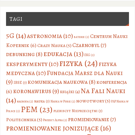
TAGI
5G
(14)
astronomia
(10)
Centrum Nauki
baterie
(2)
Czarnobyl
(7)
Kopernik
(6)
Crazy Nauka
(5)
edukacja
(13)
debunking
(8)
EKG
(2)
fizyka
(24)
eksperymenty
(10)
fizyka
medyczna
(10)
Fundacja Marsz dla Nauki
(9)
komunikacja naukowa
(8)
konferencja
IBSE
(3)
Na Fali Nauki
koronawirus
(9)
(6)
książki
(4)
(14)
nowotwory
(5)
nauka
(3)
nagroda
(2)
Nauka w Pubie
(2)
PAP Nauka w
PEM
(23)
plebiscyt Nieprzeciętni
(3)
Polsce
(2)
promieniowanie
(7)
Politechnika
(5)
Projekt Alpha
(2)
promieniowanie jonizujące
(16)