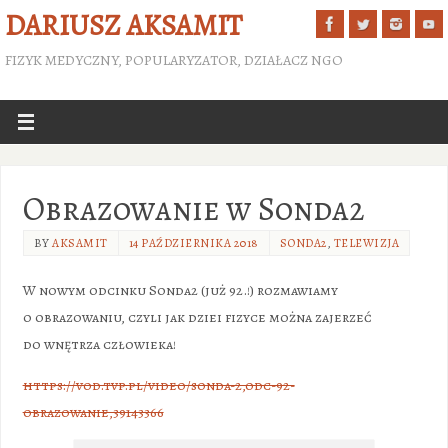
DARIUSZ AKSAMIT
FIZYK MEDYCZNY, POPULARYZATOR, DZIAŁACZ NGO
Obrazowanie w Sonda2
BY
AKSAMIT
14 PAŹDZIERNIKA 2018
SONDA2
,
TELEWIZJA
W nowym odcinku Sonda2 (już 92.!) rozmawiamy
o obrazowaniu, czyli jak dziei fizyce można zajerzeć
do wnętrza człowieka!
https://vod.tvp.pl/video/sonda-2,odc-92-
obrazowanie,39143366