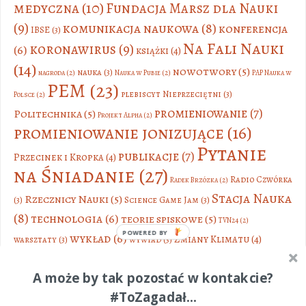
medyczna
(10)
Fundacja Marsz dla Nauki
(9)
komunikacja naukowa
(8)
konferencja
IBSE
(3)
Na Fali Nauki
koronawirus
(9)
(6)
książki
(4)
(14)
nowotwory
(5)
nauka
(3)
nagroda
(2)
Nauka w Pubie
(2)
PAP Nauka w
PEM
(23)
plebiscyt Nieprzeciętni
(3)
Polsce
(2)
promieniowanie
(7)
Politechnika
(5)
Projekt Alpha
(2)
promieniowanie jonizujące
(16)
Pytanie
publikacje
(7)
Przecinek i Kropka
(4)
na Śniadanie
(27)
Radio Czwórka
Radek Brzózka
(2)
Stacja Nauka
Rzecznicy Nauki
(5)
(3)
Science Game Jam
(3)
(8)
technologia
(6)
teorie spiskowe
(5)
TVN24
(2)
POWERED BY
wykład
(6)
Zmiany Klimatu
(4)
warsztaty
(3)
wywiad
(3)
A może by tak pozostać w kontakcie?
#ToZagadał...
Dariusz Aksamit 2019-2020