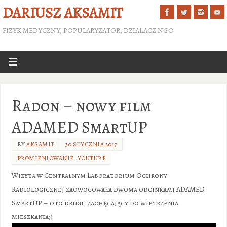
DARIUSZ AKSAMIT
FIZYK MEDYCZNY, POPULARYZATOR, DZIAŁACZ NGO
Radon – nowy film
ADAMED SmartUP
BY
AKSAMIT
30 STYCZNIA 2017
PROMIENIOWANIE
,
YOUTUBE
Wizyta w Centralnym Laboratorium Ochrony
Radiologicznej zaowocowała dwoma odcinkami ADAMED
SmartUP – oto drugi, zachęcający do wietrzenia
mieszkania;)