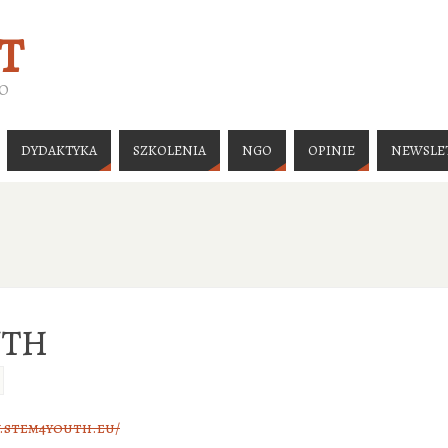
T
GO
DYDAKTYKA
SZKOLENIA
NGO
OPINIE
NEWSLE
UTH
.stem4youth.eu/