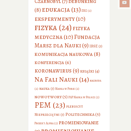
debunking
Czarnobyl
(7)
edukacja
(13)
(8)
EKG
(2)
eksperymenty
(10)
fizyka
(24)
fizyka
medyczna
(10)
Fundacja
Marsz dla Nauki
(9)
IBSE
(3)
komunikacja naukowa
(8)
konferencja
(6)
koronawirus
(9)
książki
(4)
Na Fali Nauki
(14)
nagroda
nauka
(3)
(2)
Nauka w Pubie
(2)
nowotwory
(5)
PAP Nauka w Polsce
(2)
PEM
(23)
plebiscyt
Politechnika
(5)
Nieprzeciętni
(3)
promieniowanie
Projekt Alpha
(2)
promieniowanie