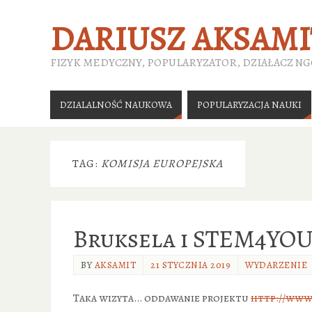
DARIUSZ AKSAMI
FIZYK MEDYCZNY, POPULARYZATOR, DZIAŁACZ N
DZIALALNOŚĆ NAUKOWA
POPULARYZACJA NAUKI
TAG:
KOMISJA EUROPEJSKA
Bruksela i STEM4YO
BY
AKSAMIT
21 STYCZNIA 2019
WYDARZENIE
Taka wizyta… oddawanie projektu
http://www