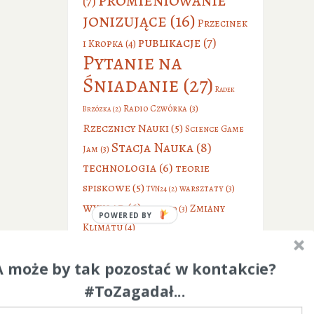
(7)
jonizujące
(16)
Przecinek
publikacje
(7)
i Kropka
(4)
Pytanie na
Śniadanie
(27)
Radek
Radio Czwórka
(3)
Brzózka
(2)
Rzecznicy Nauki
(5)
Science Game
Stacja Nauka
(8)
Jam
(3)
technologia
(6)
teorie
spiskowe
(5)
warsztaty
(3)
TVN24
(2)
wykład
(6)
Zmiany
wywiad
(3)
POWERED BY
Klimatu
(4)
A może by tak pozostać w kontakcie?
#ToZagadał...