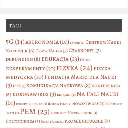
TAGI
5G
(14)
astronomia
(10)
Centrum Nauki
baterie
(2)
Czarnobyl
(7)
Kopernik
(6)
Crazy Nauka
(5)
edukacja
(13)
debunking
(8)
EKG
(2)
fizyka
(24)
eksperymenty
(10)
fizyka
medyczna
(10)
Fundacja Marsz dla Nauki
(9)
komunikacja naukowa
(8)
konferencja
IBSE
(3)
Na Fali Nauki
koronawirus
(9)
(6)
książki
(4)
(14)
nowotwory
(5)
nauka
(3)
nagroda
(2)
Nauka w Pubie
(2)
PAP Nauka w
PEM
(23)
plebiscyt Nieprzeciętni
(3)
Polsce
(2)
promieniowanie
(7)
Politechnika
(5)
Projekt Alpha
(2)