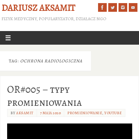
DARIUSZ AKSAMIT
FIZYK MEDYCZNY, POPULARYZATOR, DZIAŁACZ NGO
TAG:
OCHRONA RADIOLOGICZNA
OR#005 – typy
promieniowania
BY
AKSAMIT
7 MAJA 2020
PROMIENIOWANIE
,
YOUTUBE