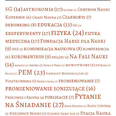
5G
(14)
astronomia
(10)
Centrum Nauki
baterie
(2)
Czarnobyl
(7)
Kopernik
(6)
Crazy Nauka
(5)
edukacja
(13)
debunking
(8)
EKG
(2)
fizyka
(24)
eksperymenty
(10)
fizyka
medyczna
(10)
Fundacja Marsz dla Nauki
(9)
komunikacja naukowa
(8)
konferencja
IBSE
(3)
Na Fali Nauki
koronawirus
(9)
(6)
książki
(4)
(14)
nowotwory
(5)
nauka
(3)
nagroda
(2)
Nauka w Pubie
(2)
PAP Nauka w
PEM
(23)
plebiscyt Nieprzeciętni
(3)
Polsce
(2)
promieniowanie
(7)
Politechnika
(5)
Projekt Alpha
(2)
promieniowanie jonizujące
(16)
Pytanie
publikacje
(7)
Przecinek i Kropka
(4)
na Śniadanie
(27)
Radio Czwórka
Radek Brzózka
(2)
Stacja Nauka
Rzecznicy Nauki
(5)
(3)
Science Game Jam
(3)