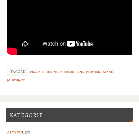
TAGGED
fizyka
,
ochrona radiologiczna
,
promieniowanie
jonizujące
KATEGORIE
Artykuł
(28)