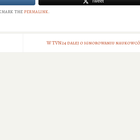
Tweet
KMARK THE
PERMALINK
.
W TVN24 dalej o ignorowaniu naukowc