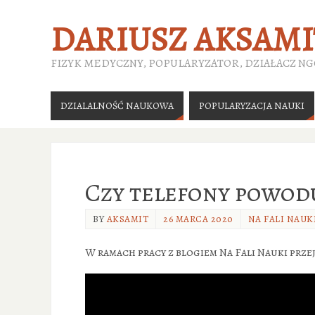
DARIUSZ AKSAMI
FIZYK MEDYCZNY, POPULARYZATOR, DZIAŁACZ N
DZIALALNOŚĆ NAUKOWA
POPULARYZACJA NAUKI
Czy telefony powod
BY
AKSAMIT
26 MARCA 2020
NA FALI NAUK
W ramach pracy z blogiem Na Fali Nauki przej