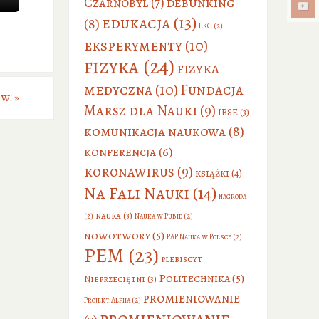
debunking
Czarnobyl
(7)
edukacja
(13)
(8)
EKG
(2)
eksperymenty
(10)
fizyka
(24)
fizyka
medyczna
(10)
Fundacja
ów!
»
Marsz dla Nauki
(9)
IBSE
(3)
komunikacja naukowa
(8)
konferencja
(6)
koronawirus
(9)
książki
(4)
Na Fali Nauki
(14)
nagroda
nauka
(3)
(2)
Nauka w Pubie
(2)
nowotwory
(5)
PAP Nauka w Polsce
(2)
PEM
(23)
plebiscyt
Politechnika
(5)
Nieprzeciętni
(3)
promieniowanie
Projekt Alpha
(2)
promieniowanie