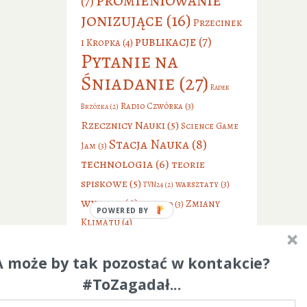
(7)
jonizujące
(16)
Przecinek
publikacje
(7)
i Kropka
(4)
Pytanie na
Śniadanie
(27)
Radek
Radio Czwórka
(3)
Brzózka
(2)
Rzecznicy Nauki
(5)
Science Game
Stacja Nauka
(8)
Jam
(3)
technologia
(6)
teorie
spiskowe
(5)
warsztaty
(3)
TVN24
(2)
wykład
(6)
Zmiany
wywiad
(3)
POWERED BY
Klimatu
(4)
A może by tak pozostać w kontakcie?
#ToZagadał...