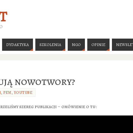
T
GO
DYDAKTYKA
SZKOLENIA
NGO
OPINIE
NEWSLE
ują nowotwory?
I
,
PEM
,
YOUTUBE
rzeliśmy szereg publikacji – omówienie o tu: