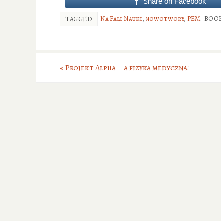
Share on Facebook
Na Fali Nauki
,
nowotwory
,
PEM
.
BOO
TAGGED
«
Projekt Alpha – a fizyka medyczna!