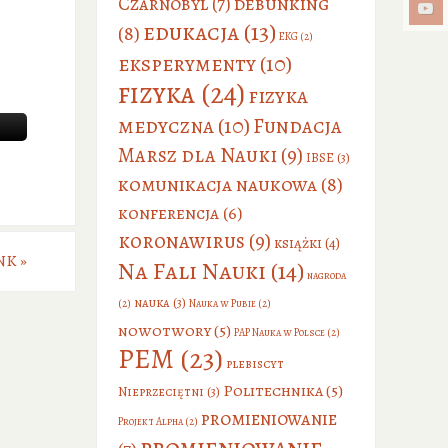
debunking
Czarnobyl
(7)
edukacja
(13)
(8)
EKG
(2)
eksperymenty
(10)
fizyka
(24)
fizyka
medyczna
(10)
Fundacja
Marsz dla Nauki
(9)
IBSE
(3)
komunikacja naukowa
(8)
konferencja
(6)
koronawirus
(9)
książki
(4)
CNK
»
Na Fali Nauki
(14)
nagroda
nauka
(3)
(2)
Nauka w Pubie
(2)
nowotwory
(5)
PAP Nauka w Polsce
(2)
PEM
(23)
plebiscyt
Politechnika
(5)
Nieprzeciętni
(3)
promieniowanie
Projekt Alpha
(2)
promieniowanie