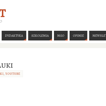
T
GO
DYDAKTYKA
SZKOLENIA
NGO
OPINIE
NEWSLE
auki
KI
,
YOUTUBE