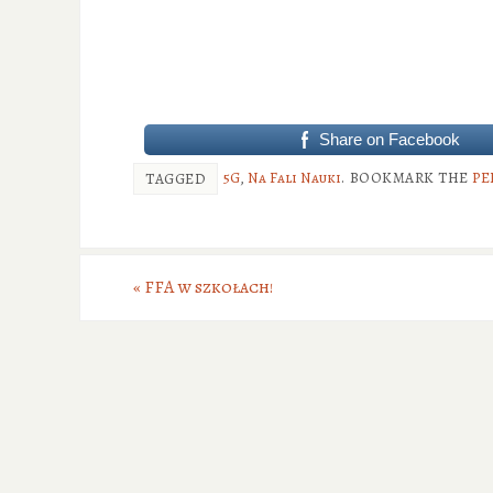
Share on Facebook
5G
,
Na Fali Nauki
.
BOOKMARK THE
PE
TAGGED
«
FFA w szkołach!