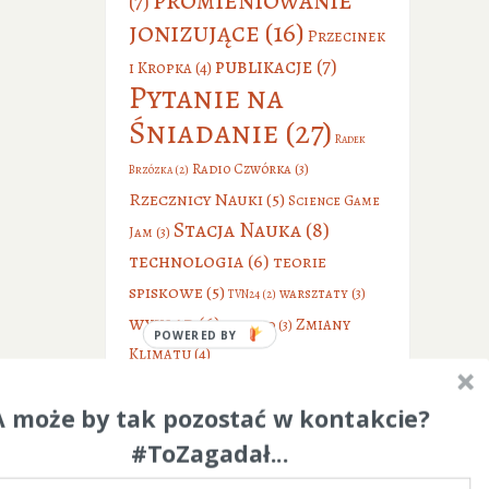
(7)
jonizujące
(16)
Przecinek
publikacje
(7)
i Kropka
(4)
Pytanie na
Śniadanie
(27)
Radek
Radio Czwórka
(3)
Brzózka
(2)
Rzecznicy Nauki
(5)
Science Game
Stacja Nauka
(8)
Jam
(3)
technologia
(6)
teorie
spiskowe
(5)
warsztaty
(3)
TVN24
(2)
wykład
(6)
Zmiany
wywiad
(3)
POWERED BY
Klimatu
(4)
A może by tak pozostać w kontakcie?
#ToZagadał...