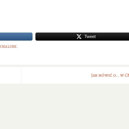
Tweet
RMALINK
.
Jak mówić o… w 