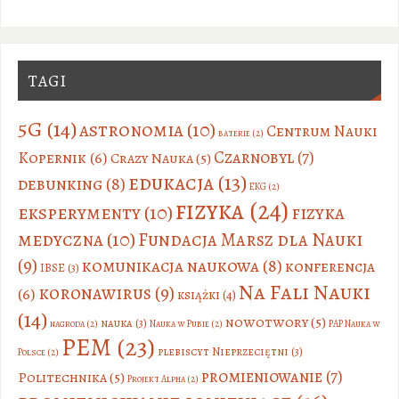
TAGI
5G
(14)
astronomia
(10)
Centrum Nauki
baterie
(2)
Czarnobyl
(7)
Kopernik
(6)
Crazy Nauka
(5)
edukacja
(13)
debunking
(8)
EKG
(2)
fizyka
(24)
eksperymenty
(10)
fizyka
medyczna
(10)
Fundacja Marsz dla Nauki
(9)
komunikacja naukowa
(8)
konferencja
IBSE
(3)
Na Fali Nauki
koronawirus
(9)
(6)
książki
(4)
(14)
nowotwory
(5)
nauka
(3)
nagroda
(2)
Nauka w Pubie
(2)
PAP Nauka w
PEM
(23)
plebiscyt Nieprzeciętni
(3)
Polsce
(2)
promieniowanie
(7)
Politechnika
(5)
Projekt Alpha
(2)