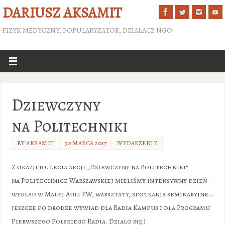
DARIUSZ AKSAMIT
FIZYK MEDYCZNY, POPULARYZATOR, DZIAŁACZ NGO
Dziewczyny
na Politechniki
BY
AKSAMIT
30 MARCA 2017
WYDARZENIE
Z okazji 10. lecia akcji „Dziewczyny na Politechniki”
na Politechnice Warszawskiej mieliśmy intensywny dzień –
wykład w Małej Auli PW, warsztaty, spotkania seminaryjne…
jeszcze po drodze wywiad dla Radia Kampus i dla Programu
Pierwszego Polskiego Radia. Działo się:)