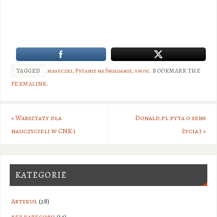
TAGGED
maseczki
,
Pytanie na Śniadanie
,
smog
.
BOOKMARK THE
PERMALINK
.
«
Warsztaty dla
Donald.pl pyta o sens
nauczycieli w CNK:)
życia:)
»
KATEGORIE
Artykuł
(28)
bez kategorii
(14)