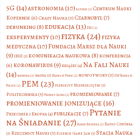
5G
(14)
astronomia
(10)
Centrum Nauki
baterie
(2)
Czarnobyl
(7)
Kopernik
(6)
Crazy Nauka
(5)
edukacja
(13)
debunking
(8)
EKG
(2)
fizyka
(24)
eksperymenty
(10)
fizyka
medyczna
(10)
Fundacja Marsz dla Nauki
(9)
komunikacja naukowa
(8)
konferencja
IBSE
(3)
Na Fali Nauki
koronawirus
(9)
(6)
książki
(4)
(14)
nowotwory
(5)
nauka
(3)
nagroda
(2)
Nauka w Pubie
(2)
PAP Nauka w
PEM
(23)
plebiscyt Nieprzeciętni
(3)
Polsce
(2)
promieniowanie
(7)
Politechnika
(5)
Projekt Alpha
(2)
promieniowanie jonizujące
(16)
Pytanie
publikacje
(7)
Przecinek i Kropka
(4)
na Śniadanie
(27)
Radio Czwórka
Radek Brzózka
(2)
Stacja Nauka
Rzecznicy Nauki
(5)
(3)
Science Game Jam
(3)