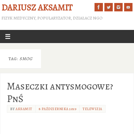
DARIUSZ AKSAMIT
FIZYK MEDYCZNY, POPULARYZATOR, DZIAŁACZ NGO
TAG:
SMOG
Maseczki antysmogowe?
PnŚ
BY
AKSAMIT
8 PAŹDZIERNIKA 2019
TELEWIZJA