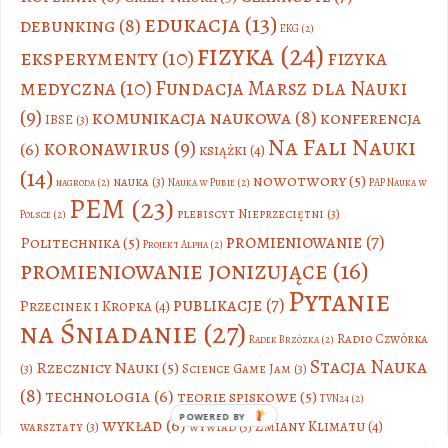
edukacja
(13)
debunking
(8)
EKG
(2)
fizyka
(24)
eksperymenty
(10)
fizyka
medyczna
(10)
Fundacja Marsz dla Nauki
(9)
komunikacja naukowa
(8)
konferencja
IBSE
(3)
Na Fali Nauki
koronawirus
(9)
(6)
książki
(4)
(14)
nowotwory
(5)
nauka
(3)
nagroda
(2)
Nauka w Pubie
(2)
PAP Nauka w
PEM
(23)
plebiscyt Nieprzeciętni
(3)
Polsce
(2)
promieniowanie
(7)
Politechnika
(5)
Projekt Alpha
(2)
promieniowanie jonizujące
(16)
Pytanie
publikacje
(7)
Przecinek i Kropka
(4)
na Śniadanie
(27)
Radio Czwórka
Radek Brzózka
(2)
Stacja Nauka
Rzecznicy Nauki
(5)
(3)
Science Game Jam
(3)
(8)
technologia
(6)
teorie spiskowe
(5)
TVN24
(2)
POWERED BY
wykład
(6)
Zmiany Klimatu
(4)
warsztaty
(3)
wywiad
(3)