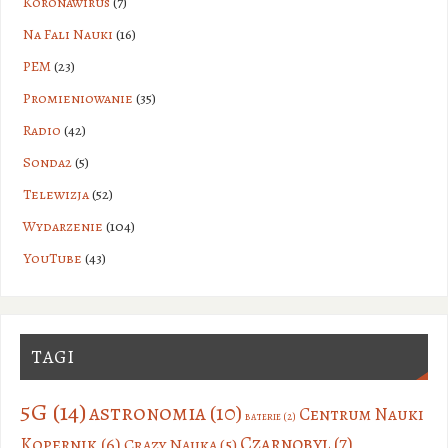
Koronawirus
(7)
Na Fali Nauki
(16)
PEM
(23)
Promieniowanie
(35)
Radio
(42)
Sonda2
(5)
Telewizja
(52)
Wydarzenie
(104)
YouTube
(43)
TAGI
5G
(14)
astronomia
(10)
Centrum Nauki
baterie
(2)
Czarnobyl
(7)
Kopernik
(6)
Crazy Nauka
(5)